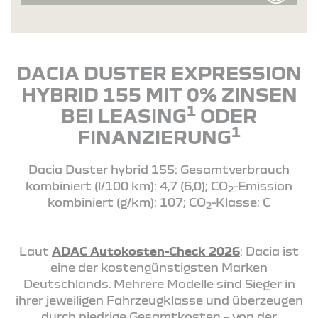
DACIA DUSTER EXPRESSION
HYBRID 155 MIT 0% ZINSEN
1
BEI LEASING
ODER
1
FINANZIERUNG
Dacia Duster hybrid 155: Gesamtverbrauch
kombiniert (l/100 km): 4,7 (6,0); CO
-Emission
2
kombiniert (g/km): 107; CO
-Klasse: C
2
Laut
ADAC Autokosten-Check 2026
: Dacia ist
eine der kostengünstigsten Marken
Deutschlands. Mehrere Modelle sind Sieger in
ihrer jeweiligen Fahrzeugklasse und überzeugen
durch niedrige Gesamtkosten – von der